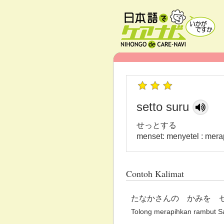
setto suru
せっとする
menset: menyetel : mer
Contoh Kalimat
たなかさんの かみを 
Tolong merapihkan rambut Sa