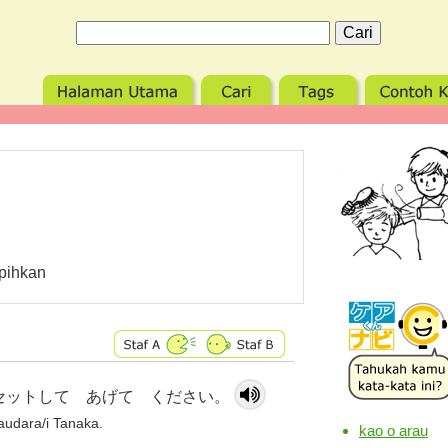
apihkan
セットして あげて ください。
udara/i Tanaka.
kao o arau