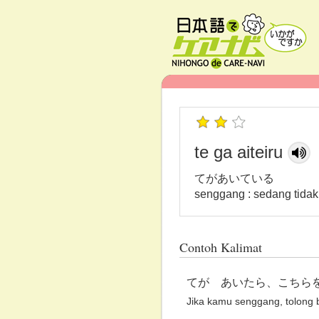
te ga aiteiru
てがあいている
senggang : sedang tidak
Contoh Kalimat
てが あいたら、こちら
Jika kamu senggang, tolong b