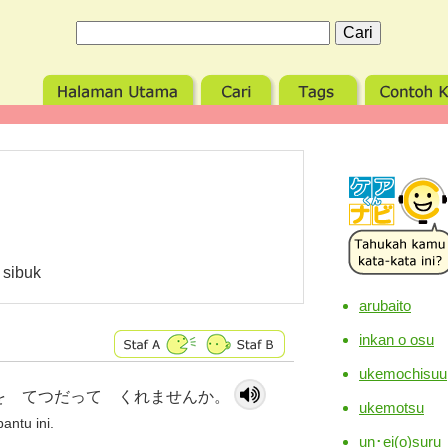
 sibuk
arubaito
inkan o osu
ukemochisuu
を てつだって くれませんか。
ukemotsu
antu ini.
un･ei(o)suru