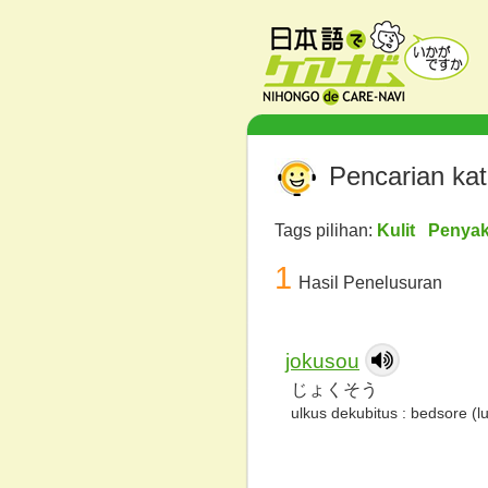
Pencarian ka
Tags pilihan:
Kulit Penyak
1
Hasil Penelusuran
jokusou
じょくそう
ulkus dekubitus : bedsore (l