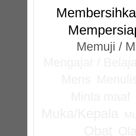
Membersihk
Mempersiap
Memuji / 
Mengajar / Belaja
Mens
Menuli
Minta maaf
Muka/Kepala
Mu
Obat
Ol