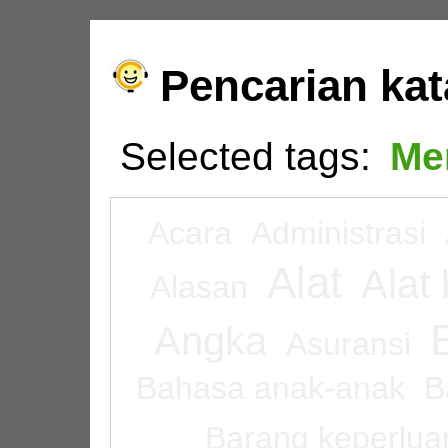
Pencarian ka
Selected tags:
Me
Acara
Administrasi
Alat
Alat 
Alasan
Angka
Asuransi
Bahasa anak-anak
B
Barang keperluan