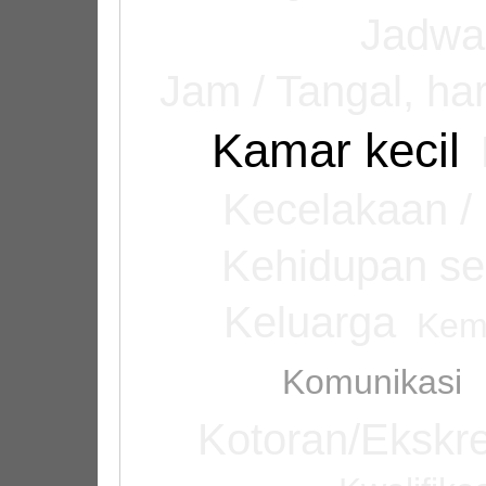
Jadwa
Jam / Tangal, har
Kamar kecil
Kecelakaan /
Kehidupan seh
Keluarga
Kem
Komunikasi
Kotoran/Ekskre