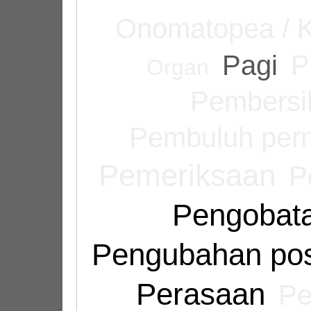
Onomatopea / K
Pagi
P
Organ
Pembersih
Pembuluh pern
Pemeriksaan
P
Pengobat
Pengubahan pos
Perasaan
Pe