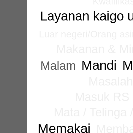
Kwalifika
Layanan kaigo 
Luar negeri/Orang as
Makanan & M
Mandi
M
Malam
Masala
Masuk RS /
Mata / Telinga 
Memakai
Memba