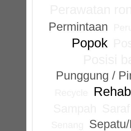
Perawatan ro
Permintaan
Per
Popok
Pos
Posisi 
Punggung / P
Rehabi
Recycle
Sampah
Saraf
Sepatu/
Senang