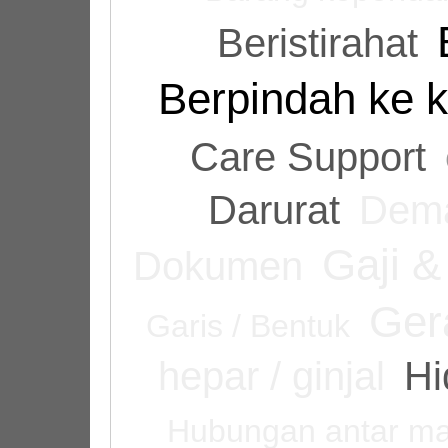
Beristirahat
Berpindah ke k
Care Support
Darurat
Dem
Gaji &
Dokumen
Ger
Garis / Bentuk
hepar / ginjal
Hi
Hubungan antar ma