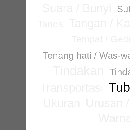
Suara / Bunyi
Suk
Tangan / Ka
Tanda
Tempat / Ged
Tenang hati / Was-
Tindakan
Tind
Tub
Transportasi
Ukuran
Urusan /
Warn