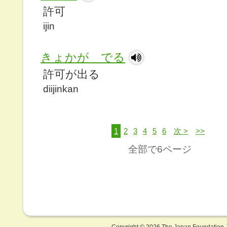
許可
ijin
きょかが でる
許可が出る
diijinkan
1
2
3
4
5
6
次 >
>>
全部で6ページ