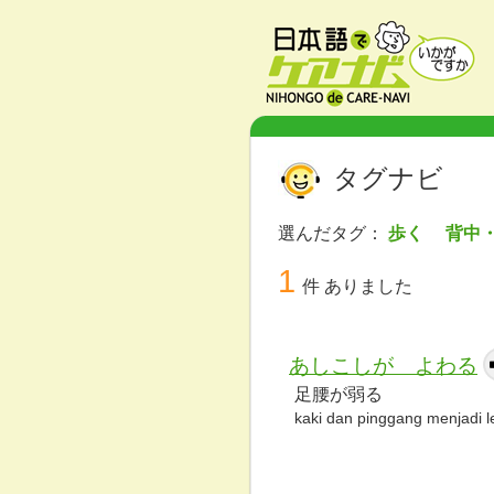
タグナビ
選んだタグ：
歩く 背中
1
件 ありました
あしこしが よわる
足腰が弱る
kaki dan pinggang menjadi 