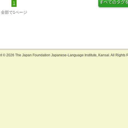
1
全部で1ページ
ht ©
2026 The Japan Foundation Japanese-Language Institute, Kansai. All Rights