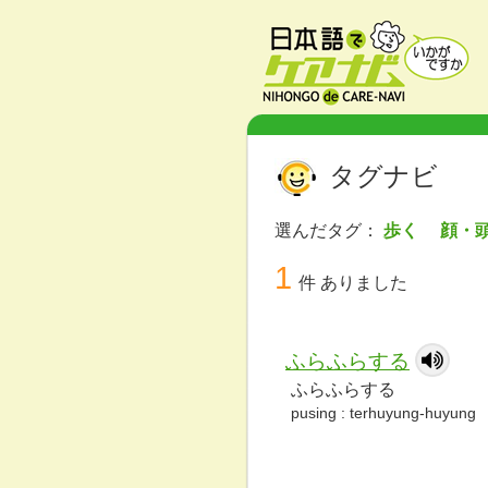
タグナビ
選んだタグ：
歩く 顔・
1
件 ありました
ふらふらする
ふらふらする
pusing : terhuyung-huyung