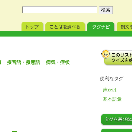
頭 擬音語・擬態語 病気・症状
便利なタグ
声かけ
基本語彙