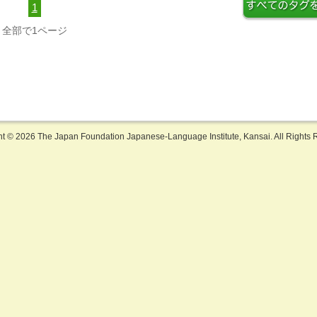
1
全部で1ページ
ht ©
2026 The Japan Foundation Japanese-Language Institute, Kansai. All Rights