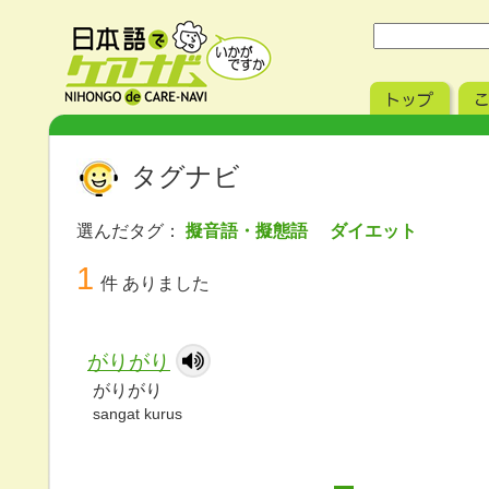
タグナビ
選んだタグ：
擬音語・擬態語 ダイエット
1
件 ありました
がりがり
がりがり
sangat kurus