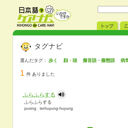
タグナビ
選んだタグ：
歩く 顔・頭 擬音語・擬態語 
1
件 ありました
ふらふらする
ふらふらする
pusing : terhuyung-huyung