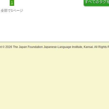
1
全部で1ページ
ht ©
2026 The Japan Foundation Japanese-Language Institute, Kansai. All Rights