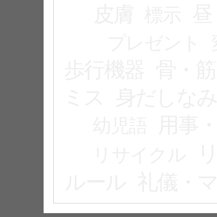
皮膚
昼
標示
プレゼント
歩行機器
骨・筋
ミス
身だしな
用事
幼児語
リサイクル
ルール
礼儀・