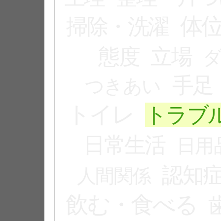
体
掃除・洗濯
態度
立場
手足
つきあい
トイレ
トラブ
日常生活
日用
認知
人間関係
飲む・食べる