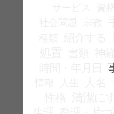
サービス
資
社会問題
宗教
紹介する
種類
処置
書類
神
時間・年月日
人名
情報
人生
清潔に
性格
生理
整理・片づ