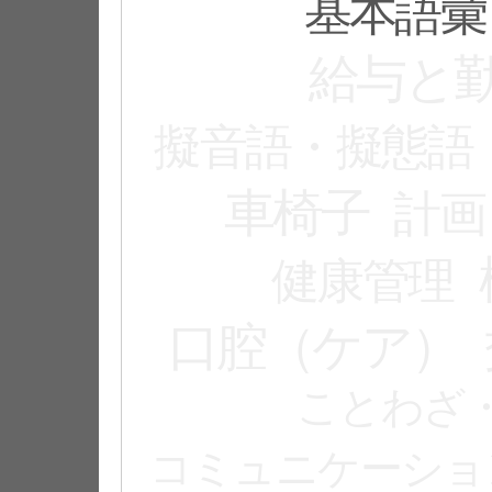
基本語彙
給与と
擬音語・擬態語
車椅子
計画
健康管理
口腔（ケア）
ことわざ
コミュニケーショ