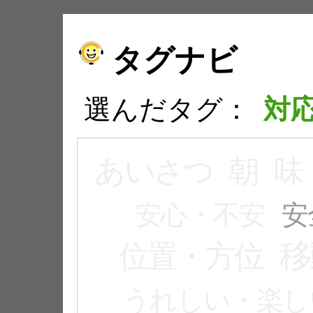
タグナビ
選んだタグ：
対
あいさつ
朝
味
安心・不安
安
移
位置・方位
うれしい・楽し