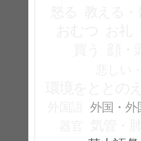
怒る
教える・
おむつ
お礼
顔・
買う
悲しい
環境をととの
外国語
外国・外
気管・
器官