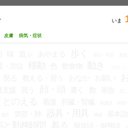
いま
ビ
皮膚
病気・症状
歩く
朝
味
遊ぶ
あやまる
安心・不安
安全
移動
動き
置・方位
色
飲食物
うれしい
怒る
教える・習う
おなか
お願い
顔・頭
護支援
買う
書く
数
家族
悲し
ととのえる
看護
肝臓・腎臓
外国語
外国
器具・用具
気管・肺
基本語
器官
季節
与と勤務時間
着る
擬音語・擬態語