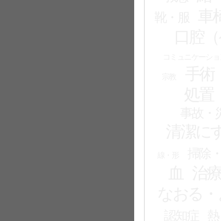
車
靴・服
口腔（
コミュニケーショ
手術
宗教
処置
事故・
清潔に
掃除
線・形
血
治
なおる・
認知症
熱