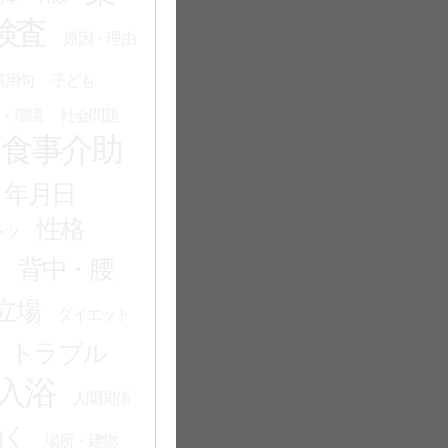
検査
原因・理由
慣用句
子ども
・環境
社会問題
食事介助
・年月日
性格
ーツ
る
背中・腰
立場
ダイエット
トラブル
入浴
人間関係
働く
場所・建物