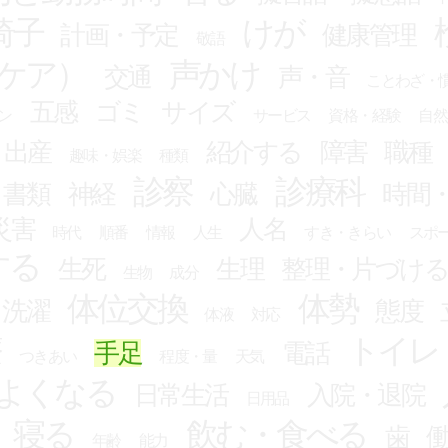
椅子
けが
計画・予定
健康管理
敬語
ケア）
声かけ
交通
声・音
ことわざ・
五感
ゴミ
サイズ
ン
サービス
資格・経験
自然
出産
紹介する
障害
職種
趣味・娯楽
種類
診察
診療科
書類
神経
心臓
時間
災害
人名
時代
順番
情報
人生
すき・きらい
スポ
する
生死
生理
整理・片づけ
生物
成分
体位交換
体勢
・洗濯
態度
体液
対応
療
トイレ
手足
電話
つきあい
程度・量
天気
よくなる
日常生活
入院・退院
日用品
寝る
飲む・食べる
歯
年齢
能力