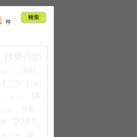
1
件
移乗介助
運動
・楽しい
おむつ
お礼
体
い・さびしい
外食
・外国人
気持ち
彙
薬
行事
行政