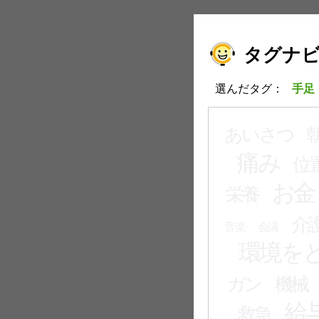
タグナ
選んだタグ：
手足
あいさつ
痛み
位
お金
栄養
介
音楽
会議
環境を
ガン
機械
給
救急