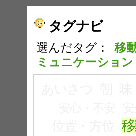
タグナビ
選んだタグ：
移
ミュニケーション
あいさつ
朝
味
安心・不安
安
移
位置・方位