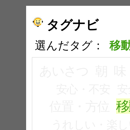
タグナビ
選んだタグ：
移
あいさつ
朝
味
安心・不安
安
移
位置・方位
うれしい・楽し