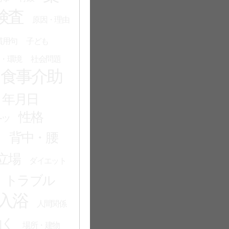
検査
原因・理由
慣用句
子ども
・環境
社会問題
食事介助
・年月日
性格
ーツ
る
背中・腰
立場
ダイエット
トラブル
入浴
人間関係
働く
場所・建物