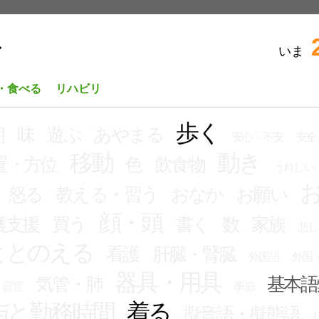
いま
ビ
・食べる
リハビリ
歩く
朝
味
遊ぶ
あやまる
安心・不安
安全
移動
動き
置・方位
色
飲食物
うれしい
怒る
教える・習う
おなか
お願い
顔・頭
護支援
買う
書く
数
家族
悲し
ととのえる
看護
肝臓・腎臓
外国語
外国
器具・用具
気管・肺
基本語
器官
季節
与と勤務時間
着る
擬音語・擬態語