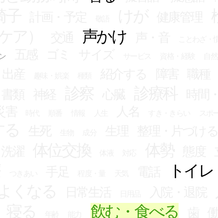
椅子
けが
計画・予定
健康管理
敬語
ケア）
声かけ
交通
声・音
ことわざ・
五感
ゴミ
サイズ
ン
サービス
資格・経験
自然
出産
紹介する
障害
職種
趣味・娯楽
種類
診察
診療科
書類
神経
心臓
時間
災害
人名
時代
順番
情報
人生
すき・きらい
スポ
する
生死
生理
整理・片づけ
生物
成分
体位交換
体勢
・洗濯
態度
体液
対応
療
トイレ
手足
電話
つきあい
程度・量
天気
よくなる
日常生活
入院・退院
日用品
寝る
飲む・食べる
歯
年齢
能力