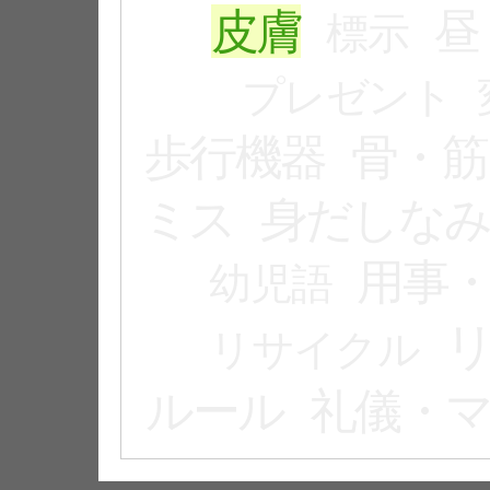
皮膚
昼
標示
プレゼント
歩行機器
骨・筋
ミス
身だしな
用事
幼児語
リサイクル
ルール
礼儀・