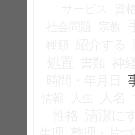
サービス
資
社会問題
宗教
紹介する
種類
処置
書類
神
時間・年月日
人名
情報
人生
清潔に
性格
生理
整理・片づ