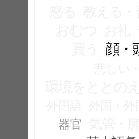
怒る
教える・
おむつ
お礼
顔・
買う
悲しい
環境をととの
外国語
外国・外
気管・
器官