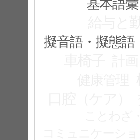
基本語彙
給与と
擬音語・擬態語
車椅子
計画
健康管理
口腔（ケア）
ことわざ
コミュニケーショ