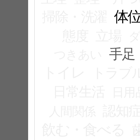
体
掃除・洗濯
態度
立場
手足
つきあい
トイレ
トラブ
日常生活
日用
認知
人間関係
飲む・食べる