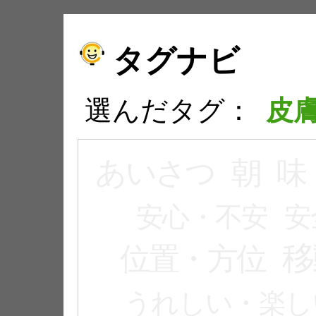
タグナビ
選んだタグ：
皮
あいさつ
朝
味
安心・不安
安
移
位置・方位
うれしい・楽し