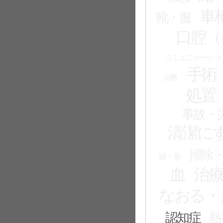
車
靴・服
口腔（
コミュニケーショ
手術
宗教
処置
事故・
清潔に
掃除
線・形
血
治
なおる・
認知症
熱