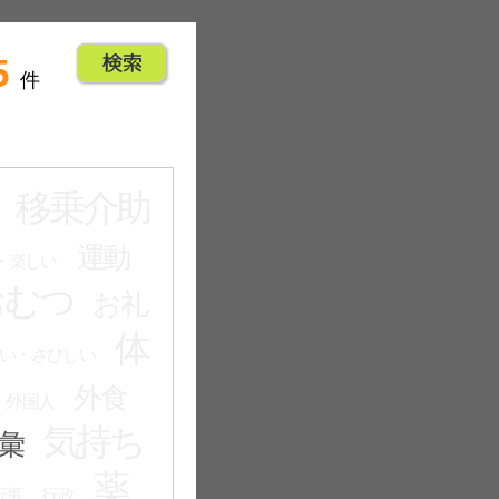
5
件
移乗介助
運動
・楽しい
おむつ
お礼
体
い・さびしい
外食
・外国人
気持ち
彙
薬
行事
行政