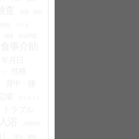
検査
原因・理由
慣用句
子ども
・環境
社会問題
食事介助
・年月日
性格
ーツ
る
背中・腰
立場
ダイエット
トラブル
入浴
人間関係
働く
場所・建物