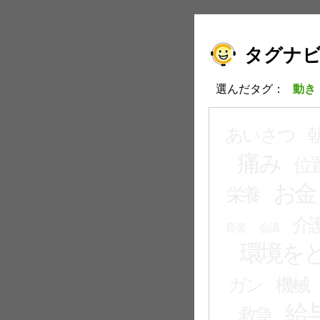
タグナ
選んだタグ：
動き
あいさつ
痛み
位
お金
栄養
介
音楽
会議
環境を
ガン
機械
給
救急