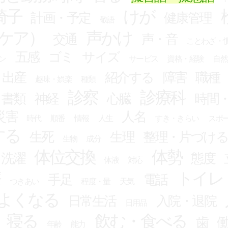
椅子
けが
計画・予定
健康管理
敬語
ケア）
声かけ
交通
声・音
ことわざ・
五感
ゴミ
サイズ
ン
サービス
資格・経験
自然
出産
紹介する
障害
職種
趣味・娯楽
種類
診察
診療科
書類
神経
心臓
時間
災害
人名
時代
順番
情報
人生
すき・きらい
スポ
する
生死
生理
整理・片づけ
生物
成分
体位交換
体勢
・洗濯
態度
体液
対応
療
トイレ
手足
電話
つきあい
程度・量
天気
よくなる
日常生活
入院・退院
日用品
寝る
飲む・食べる
歯
年齢
能力