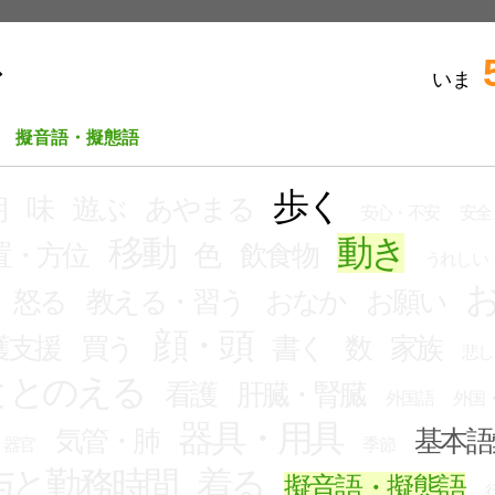
いま
ビ
擬音語・擬態語
歩く
朝
味
遊ぶ
あやまる
安心・不安
安全
移動
動き
置・方位
色
飲食物
うれしい
怒る
教える・習う
おなか
お願い
顔・頭
護支援
買う
書く
数
家族
悲し
ととのえる
看護
肝臓・腎臓
外国語
外国
器具・用具
気管・肺
基本語
器官
季節
与と勤務時間
着る
擬音語・擬態語