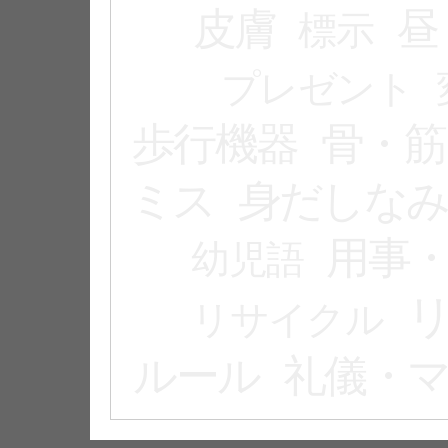
皮膚
昼
標示
プレゼント
歩行機器
骨・筋
ミス
身だしな
用事
幼児語
リサイクル
ルール
礼儀・