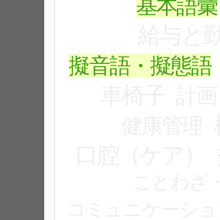
基本語彙
給与と
擬音語・擬態語
車椅子
計画
健康管理
口腔（ケア）
ことわざ
コミュニケーショ