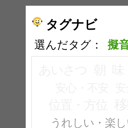
タグナビ
選んだタグ：
擬
あいさつ
朝
味
安心・不安
安
移
位置・方位
うれしい・楽し