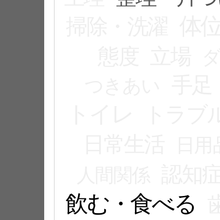
体
掃除・洗濯
態度
立場
手足
つきあい
トイレ
トラブ
日常生活
日用
認知
人間関係
飲む・食べる