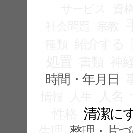
サービス
資
社会問題
宗教
紹介する
種類
処置
書類
神
時間・年月日
人名
情報
人生
清潔に
性格
生理
整理・片づ