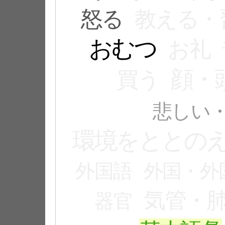
怒る
教える・
おむつ
お礼
顔・
買う
悲しい
環境をととの
外国語
外国・外
気管・
器官