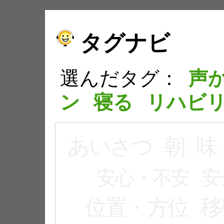
タグナビ
選んだタグ：
声
ン
寝る
リハビ
あいさつ
朝
味
安心・不安
安
移
位置・方位