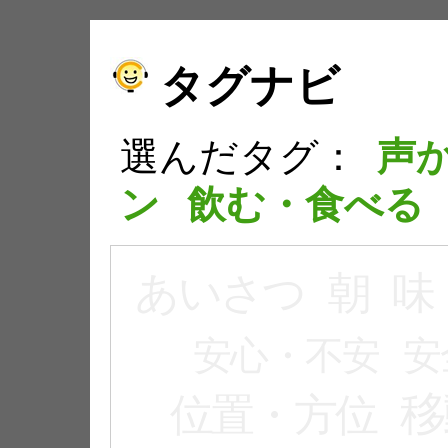
タグナビ
選んだタグ：
声
ン
飲む・食べる
あいさつ
朝
味
安心・不安
安
移
位置・方位