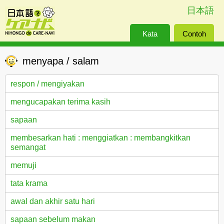
日本語
Kata
Contoh
Kalimat
menyapa / salam
respon / mengiyakan
mengucapakan terima kasih
sapaan
membesarkan hati : menggiatkan : membangkitkan
semangat
memuji
tata krama
awal dan akhir satu hari
sapaan sebelum makan