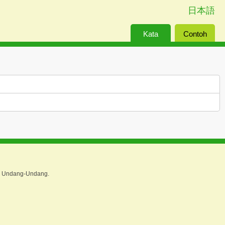
日本語
Kata
Contoh
Kalimat
gi Undang-Undang.