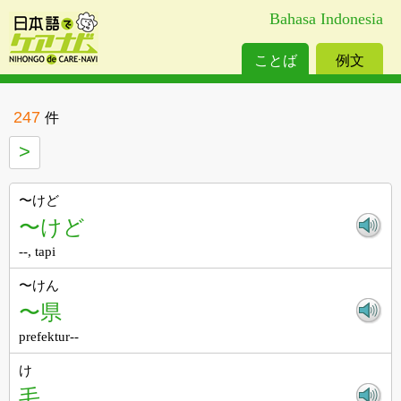
Bahasa Indonesia
ことば
例文
247
件
>
〜けど
〜けど
--, tapi
〜けん
〜県
prefektur--
け
毛