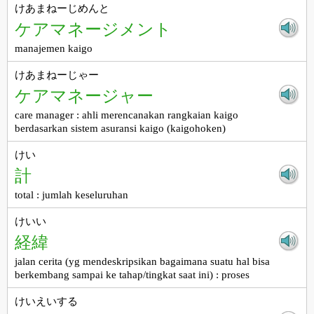
けあまねーじめんと
ケアマネージメント
manajemen kaigo
けあまねーじゃー
ケアマネージャー
care manager : ahli merencanakan rangkaian kaigo
berdasarkan sistem asuransi kaigo (kaigohoken)
けい
計
total : jumlah keseluruhan
けいい
経緯
jalan cerita (yg mendeskripsikan bagaimana suatu hal bisa
berkembang sampai ke tahap/tingkat saat ini) : proses
けいえいする