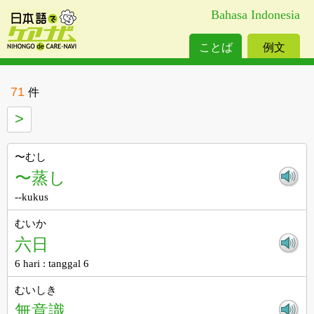
Bahasa Indonesia
ことば
例文
71
件
>
〜むし
〜蒸し
--kukus
むいか
六日
6 hari : tanggal 6
むいしき
無意識